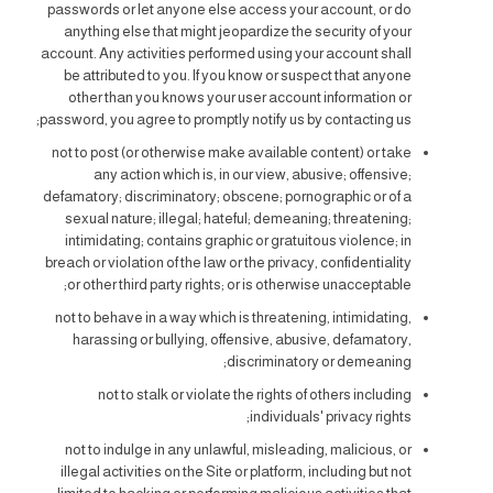
passwords or let anyone else access your account, or do
anything else that might jeopardize the security of your
account. Any activities performed using your account shall
be attributed to you. If you know or suspect that anyone
other than you knows your user account information or
password, you agree to promptly notify us by contacting us;
not to post (or otherwise make available content) or take
any action which is, in our view, abusive; offensive;
defamatory; discriminatory; obscene; pornographic or of a
sexual nature; illegal; hateful; demeaning; threatening;
intimidating; contains graphic or gratuitous violence; in
breach or violation of the law or the privacy, confidentiality
or other third party rights; or is otherwise unacceptable;
not to behave in a way which is threatening, intimidating,
harassing or bullying, offensive, abusive, defamatory,
discriminatory or demeaning;
not to stalk or violate the rights of others including
individuals' privacy rights;
not to indulge in any unlawful, misleading, malicious, or
illegal activities on the Site or platform, including but not