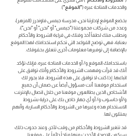
والخدمات المتاحة عبره (
"الموقع"
).
يخضع الموقع لإدارتنا نحن، مدرسة جيمس فاوندرز (المزهر)،
وعدد من شركات مجموعتنا ("جيمس" أو "نحن" أو "نحن")،
ونطلب منك لطفاً أخذ وقتك في قراءة الشروط والأحكام
بعناية، فهي توضح القواعد التي تحكم استخدامك لهذا الموقع
بالإضافة إلى توفيرها معلومات أخرى تتعلق بحقوقك.
باستخدامك الموقع و/ أو الخدمات المتاحة عبره، فإنك تؤكد
أنك قد قرأت وفهمت الشروط والأحكام وأنك توافق على
اتباعها. إذا كنت لا توافق على هذه الشروط، فلا يجوز لك
استخدام موقعنا. أنت مسؤول أيضاً عن ضمان أن جميع
الأشخاص الذين يطالعون موقعنا من خلال اتصال بالإنترنت
و/أو حاسوب و/ أو أي جهاز خاص بك على دراية بشروط
الاستخدام هذه وغيرها من الشروط والأحكام السارية، وأنهم
يمتثلون لها.
قد تتغير الشروط والأحكام من وقت لآخر، وعند حدوث ذلك
سيكون الإصدار الأحدث منها متاحاً دائماً على موقعنا.